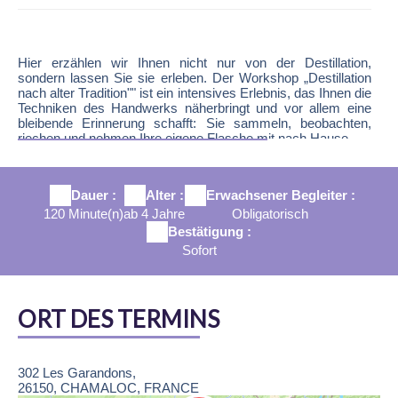
Aktivitätsbeschreibung
Hier erzählen wir Ihnen nicht nur von der Destillation,
sondern lassen Sie sie erleben. Der Workshop „Destillation
nach alter Tradition"" ist ein intensives Erlebnis, das Ihnen die
Techniken des Handwerks näherbringt und vor allem eine
bleibende Erinnerung schafft: Sie sammeln, beobachten,
riechen und nehmen Ihre eigene Flasche mit nach Hause.
Zwei Stunden lang erhalten Sie zunächst eine klare
Einführung: Was ist eine landwirtschaftliche Destillerie, was
wird destilliert und wie verwandelt eine Brennblase eine
Dauer :
Alter :
Erwachsener Begleiter :
Pflanze in ätherisches Öl? Dann geht es ab aufs Feld: Mit
120 Minute(n)
ab 4 Jahre
Obligatorisch
der Sichel in der Hand schneiden Sie den Lavendel, bündeln
Bestätigung :
ihn und kehren zur Destillerie zurück, wo die vorgeheizte
Sofort
Brennblase bereits einsatzbereit ist.
Die Geschichte geht weiter „im Herzen der Maschinen"": Die
Veranstaltung umfasst die Beobachtung des Prozesses,
einfache Erläuterungen zu Dampf, Kondensation und
ORT DES TERMINS
Trennung sowie einen Besuch der restaurierten antiken
Destillierapparate. Der Workshop schließt mit einer
geselligen und sinnlichen Session: einer geführten
Geruchsprobe zur Unterscheidung von Lavendel und
302 Les Garandons,
Lavandin, der Verkostung eines handgefertigten
26150, CHAMALOC, FRANCE
Lavendelsirups mit Vercors-Quellwasser und der Übergabe