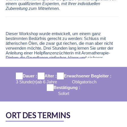
einem qualifizierten Experten, mit Ihrer individuellen
Zubereitung zum Mitnehmen.
Aktivitätsbeschreibung
Dieser Workshop wurde entwickelt, um einem ganz
bestimmten Bedürfnis gerecht zu werden: Schluss mit
ätherischen Ölen, die zwar gut riechen, die man aber nicht
verwenden möchte. Drei Stunden lang lernen Sie unter der
Anleitung einer Heilpflanzenzüchterin mit Aromatherapie-
Diplom die Grundlagen einfacher, klarer und sicherer
Aromatherapie für zu Hause.
Die Veranstaltung beginnt mit einer Führung durch die
Destillerie mit Schwerpunkt auf Aromatherapie: Woher die
Dauer :
Alter :
Erwachsener Begleiter :
Öle stammen, wie sie hergestellt werden und was ein
3 Stunde(n)
ab 6 Jahre
Obligatorisch
ätherisches Öl, ein Blütenwasser und ein „Parfüm""
Bestätigung :
unterscheidet. Anschließend findet ein Duftworkshop statt, in
Sofort
dem wichtige lokale Essenzen (feiner Lavendel, Lavandin
usw.) (wieder)entdeckt und jeder Duft mit praktischen
Anwendungsmöglichkeiten in Verbindung gebracht wird.
Kommen wir nun zum Kern der Sache: den
ORT DES TERMINS
Gebrauchsregeln für die Familie (Gesten,
Vorsichtsmaßnahmen, zu vermeidende Fehler, Wahl der
Anwendungsmethoden). Dann kommt der wichtigste Teil: Sie